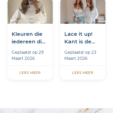
Kleuren die
Lace it up!
iedereen dit
Kant is de
seizoen
trend van
Geplaatst op
29
Geplaatst op
23
draagt
dit moment
Maart 2026
Maart 2026
LEES MEER
LEES MEER