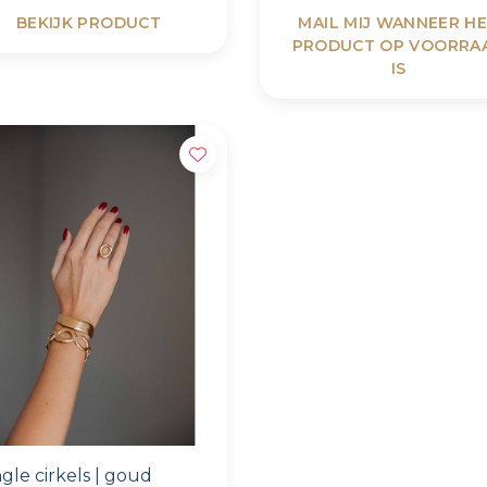
BEKIJK PRODUCT
MAIL MIJ WANNEER H
PRODUCT OP VOORRA
IS
gle cirkels | goud