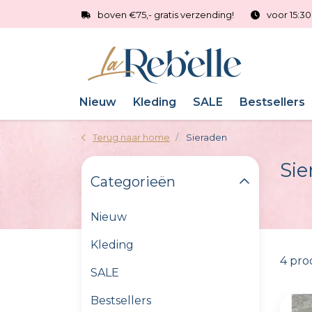
boven €75,- gratis verzending!
voor 15:3
Nieuw
Kleding
SALE
Bestsellers
Terug naar home
Sieraden
Si
Categorieën
Nieuw
Kleding
4 pr
SALE
Bestsellers