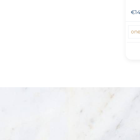
€14
one