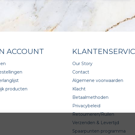
JN ACCOUNT
KLANTENSERVI
gen
Our Story
estellingen
Contact
rlanglijst
Algemene voorwaarden
ijk producten
Klacht
Betaalmethoden
Privacybeleid
Retourneren/Ruilen
Verzenden & Levertijd
Spaarpunten programma