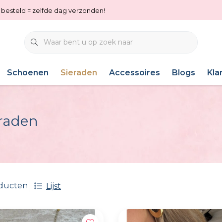
0 besteld = zelfde dag verzonden!
Schoenen
Sieraden
Accessoires
Blogs
Kla
eraden
oducten
Lijst