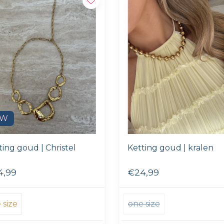
EW
ting goud | Christel
Ketting goud | kralen
4,99
€24,99
 size
one size