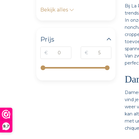
Bij La
Bekijk alles
trends
In onz
noncha
croppe
Prijs
toevoe
spanne
€
€
Van zw
perfec
Dam
Dames 
vind j
weer v
kan al
met un
9,7
chique