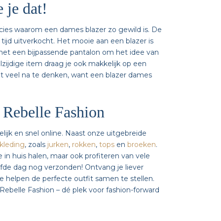
 je dat!
ecies waarom een dames blazer zo gewild is. De
tijd uitverkocht. Het mooie aan een blazer is
met een bijpassende pantalon om het idee van
lzijdige item draag je ook makkelijk op een
et veel na te denken, want een blazer dames
 Rebelle Fashion
ijk en snel online. Naast onze uitgebreide
kleding
, zoals
jurken
,
rokken
,
tops
en
broeken
.
in huis halen, maar ook profiteren van vele
elfde dag nog verzonden! Ontvang je liever
 te helpen de perfecte outfit samen te stellen.
Rebelle Fashion – dé plek voor fashion-forward