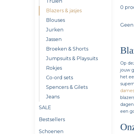
Truien
0 pr
Blazers & jasjes
Blouses
Geen
Jurken
Jassen
Bla
Broeken & Shorts
Jumpsuits & Playsuits
Op dez
Rokjes
jouw g
het ee
Co-ord sets
superm
Spencers & Gilets
dames
Jeans
blazer
dagen.
SALE
een g
Bestsellers
Onz
Schoenen