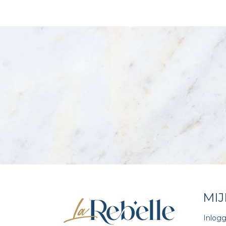
MI
Inlog