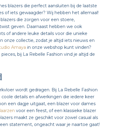
es blazers die perfect aansluiten bij de laatste
mes of iets gewaagder? Wij hebben het allemaal!
d blazers die zorgen voor een stoere,
e twist geven. Daarnaast hebben we ook
ts of andere leuke details voor die unieke
nze collectie, zodat je altijd iets nieuws en
tudio Amaya
in onze webshop kunt vinden?
ieces, bij La Rebelle Fashion vind je altijd de
d
rkvloer wordt gedragen. Bij La Rebelle Fashion
e coole details en afwerkingen die iedere keer
woon een dagje uitgaat, een blazer voor dames
laarzen
voor een feest, of een klassieke blazer
lazers maakt ze geschikt voor zowel casual als
een statement, ongeacht waar je naartoe gaat!