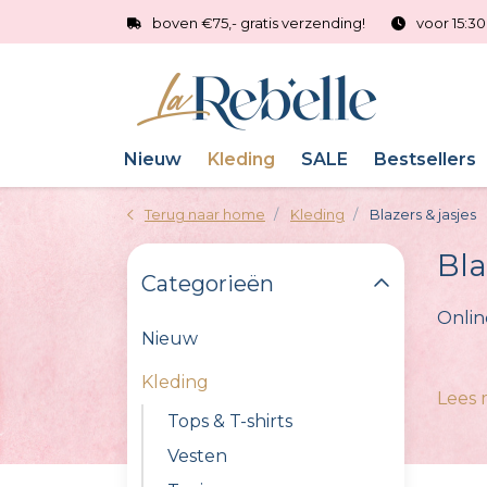
boven €75,- gratis verzending!
voor 15:3
Nieuw
Kleding
SALE
Bestsellers
Terug naar home
Kleding
Blazers & jasjes
Bla
Categorieën
Onlin
Nieuw
Kleding
Lees
Tops & T-shirts
Vesten