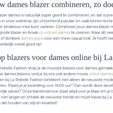
w dames blazer combineren, zo doe
azer dames is natuurlijk super goed te combineren, en dat is pr
s in onze webshop zijn ontzettend populair en vaak binnen korte 
 er eindeloos mee kunt variëren. Combineer jouw dames blazer 
ijlvolle blazer en broek
co-ord set dames
te creëren. Maar dit vee
 of donkere
dames jeans
voor een meer casual look. Je hoeft ni
werkelijk overal goed op!
p blazers voor dames online bij La
 Rebelle Fashion shop je de mooiste blazers voor dames gemakkel
tie dames blazers, vind je bij ons ook andere mooie
online dames
n bij La Rebelle Fashion betekent niet alleen de nieuwste mode 
len. Plaats je je bestelling voor 16:00 uur? Dan wordt deze dez
nlijk advies? Onze klantenservice staat altijd voor je klaar om je
niet langer en ontdek de nieuwste trends en must-haves bij La 
die houden van stijl en kwaliteit!