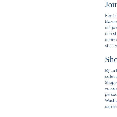
Jou
Een bl
blazer
dat je
een st
denim
staat 
Sho
Bij La
collec
Shoppe
voorde
persoo
Wacht 
dames 