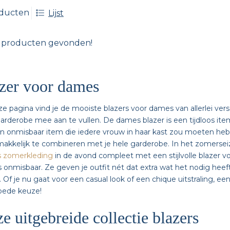
oducten
Lijst
 producten gevonden!
zer voor dames
e pagina vind je de mooiste blazers voor dames van allerlei ver
arderobe mee aan te vullen. De dames blazer is een tijdloos item
n onmisbaar item die iedere vrouw in haar kast zou moeten hebbe
akkelijk te combineren met je hele garderobe. In het zomersei
 zomerkleding
in de avond compleet met een stijlvolle blazer v
s onmisbaar. Ze geven je outfit nét dat extra wat het nodig hee
 Of je nu gaat voor een casual look of een chique uitstraling, een
oede keuze!
e uitgebreide collectie blazers