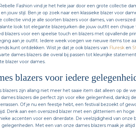
 Rebelle Fashion vind je het hele jaar door een grote collectie dam
 en jouw stijl. Ben je op zoek naar een klassieke blazer voor da
e collectie vind je alle soorten blazers voor dames, van oversize
lante look tot elegante blazerjurken die jouw outfit een chiqu
d blazers voor een speelse touch en blazers met opvallende prin
ging aan je outfit. Iedere week voegen we nieuwe items toe aan o
nds kunt ontdekken. Wist je dat je ook blazers van
Fluresk
en
S
arte dames blazers die overal bij passen tot kleurrijke statement p
te blazer voor dames.
es blazers voor iedere gelegenhei
blazers zijn allang niet meer het saaie item dat alleen op de we
e dames blazers die perfect zijn voor elke gelegenheid, dankzij d
errassen. Of je nu een feestje hebt, een festival bezoekt of ge
tijd. Denk aan een oversized blazer met een glitterriem en hoge
ieke accenten voor een dinerdate. De veelzijdigheid van onze b
 gelegenheden. Met een van onze dames blazers maak je altijd 