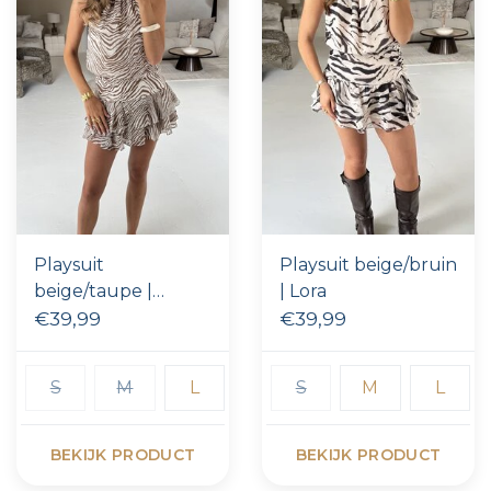
Playsuit
Playsuit beige/bruin
beige/taupe |
| Lora
Amelie
€39,99
€39,99
S
M
L
S
M
L
BEKIJK PRODUCT
BEKIJK PRODUCT