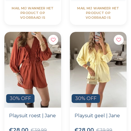
MAIL MIJ WANNEER HET
MAIL MIJ WANNEER HET
PRODUCT OP
PRODUCT OP
VOORRAAD IS
VOORRAAD IS
30% OFF
30% OFF
Playsuit roest | Jane
Playsuit geel | Jane
€28,00
€28,00
€39,99
€39,99