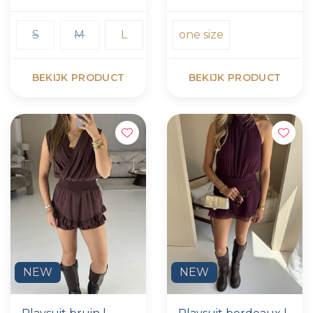
S
M
L
one size
BEKIJK PRODUCT
BEKIJK PRODUCT
NEW
NEW