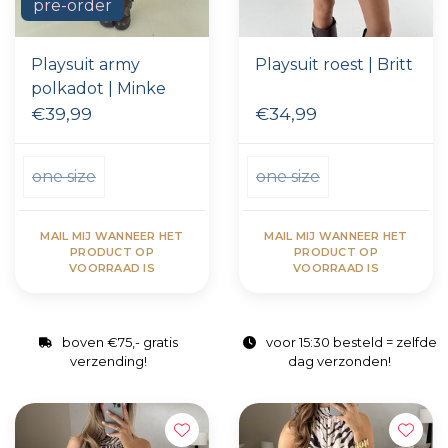
pre-order
Playsuit army
Playsuit roest | Britt
polkadot | Minke
€39,99
€34,99
one size
one size
MAIL MIJ WANNEER HET
MAIL MIJ WANNEER HET
PRODUCT OP
PRODUCT OP
VOORRAAD IS
VOORRAAD IS
boven €75,- gratis
voor 15:30 besteld = zelfde
verzending!
dag verzonden!