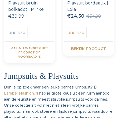
Playsuit bruin
Playsuit bordeaux |
polkadot | Minke
Lola
€39,99
€24,50
€34,99
one size
one size
MAIL MIJ WANNEER HET
BEKIJK PRODUCT
PRODUCT OP
VOORRAAD IS
Jumpsuits & Playsuits
Ben je op zoek naar een leuke dames jumpsuit? Bij
Larebellefashion.nl
heb je grote keus uit een ruim aanbod
aan de leukste en meest stijlvolle jumpsuits voor dames.
Onze collectie zit vol met niet alleen vrolijke dames
playsuits, maar ook stoere en tijdloze jumpsuits waardoor er
altijd wel iets tussen zit voor iedereen. Iedere dames