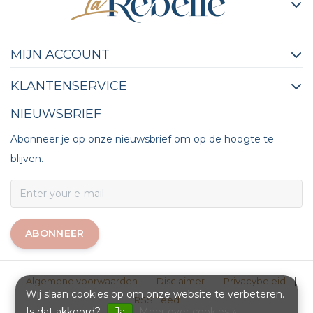
MIJN ACCOUNT
KLANTENSERVICE
NIEUWSBRIEF
Abonneer je op onze nieuwsbrief om op de hoogte te
blijven.
ABONNEER
Algemene voorwaarden
|
Disclaimer
|
Privacybeleid
|
Wij slaan cookies op om onze website te verbeteren.
RSS Feed
Is dat akkoord?
Ja
Meer over cookies »