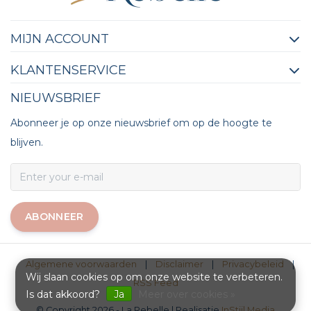
MIJN ACCOUNT
KLANTENSERVICE
NIEUWSBRIEF
Abonneer je op onze nieuwsbrief om op de hoogte te
blijven.
ABONNEER
Algemene voorwaarden
|
Disclaimer
|
Privacybeleid
|
Wij slaan cookies op om onze website te verbeteren.
RSS Feed
Is dat akkoord?
Ja
Meer over cookies »
© Copyright 2026 - La Rebelle | Realisatie
InStijl Media