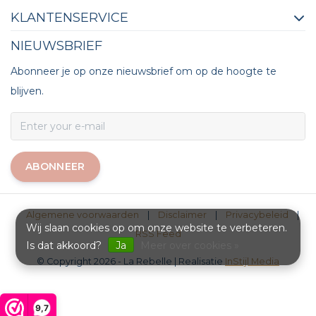
KLANTENSERVICE
NIEUWSBRIEF
Abonneer je op onze nieuwsbrief om op de hoogte te
blijven.
ABONNEER
Algemene voorwaarden
|
Disclaimer
|
Privacybeleid
|
Wij slaan cookies op om onze website te verbeteren.
RSS Feed
Is dat akkoord?
Ja
Meer over cookies »
© Copyright 2026 - La Rebelle | Realisatie
InStijl Media
9,7