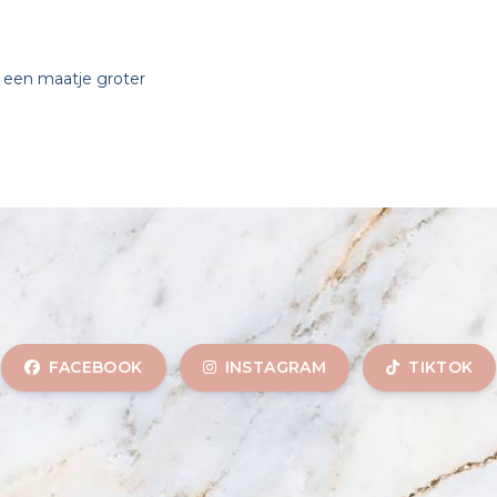
r
l een maatje groter
FACEBOOK
INSTAGRAM
TIKTOK