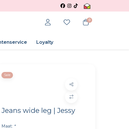
0
ntenservice
Loyalty
Sale
Jeans wide leg | Jessy
Maat:
*