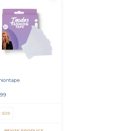
hiontape
,99
 size
BEKIJK PRODUCT