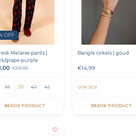
% OFF
resk Melanie pants |
Bangle cirkels | goud
ck/grape purple
8,00
€14,99
€59,95
36
38
40
42
one size
BEKIJK PRODUCT
BEKIJK PRODUCT