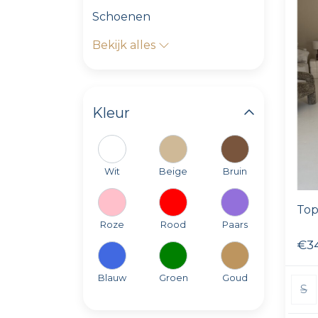
Schoenen
Bekijk alles
Kleur
Wit
Beige
Bruin
Top
Roze
Rood
Paars
€3
Blauw
Groen
Goud
S