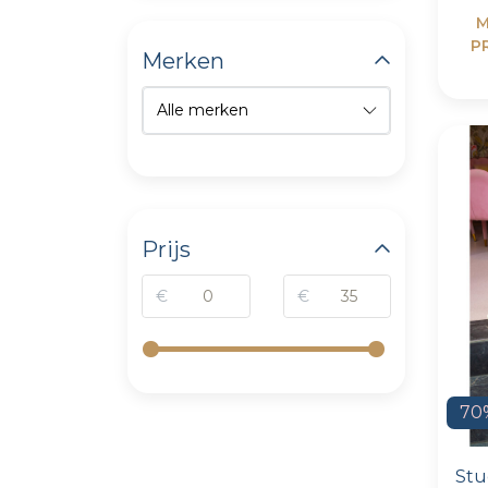
M
P
Merken
Prijs
€
€
70
Stu