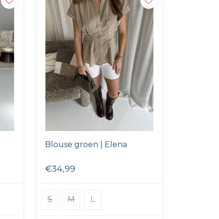
Blouse groen | Elena
€34,99
S
M
L