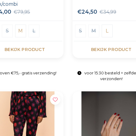
k/combi
4,00
€24,50
€79,95
€34,99
S
M
L
S
M
L
BEKIJK PRODUCT
BEKIJK PRODUCT
oven €75,- gratis verzending!
voor 15:30 besteld = zelfd
verzonden!