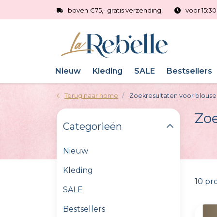
boven €75,- gratis verzending!
voor 15:3
Nieuw
Kleding
SALE
Bestsellers
Terug naar home
Zoekresultaten voor blouse
Zoe
Categorieën
Nieuw
Kleding
10 pr
SALE
Bestsellers