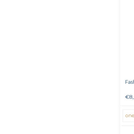
Fas
€8
one