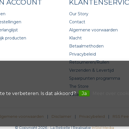
JN ACCOUNT
KLANTENSERVI
gen
Our Story
estellingen
Contact
rlanglijst
Algemene voorwaarden
ijk producten
Klacht
Betaalmethoden
Privacybeleid
Retourneren/Ruilen
Verzenden & Levertijd
Spaarpunten programma
The Store
te te verbeteren. Is dat akkoord?
Ja
Meer over cooki
Vacatures
lgemene voorwaarden
|
Disclaimer
|
Privacybeleid
|
RSS Fee
© Copyright 2026 - La Rebelle | Realisatie
InStijl Media