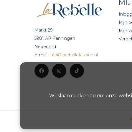
MI
Inlog
Mijn b
Markt 29
Mijn ve
5981 AP Panningen
Vergel
Nederland
E-mail:
info@larebellefashion.nl
Wij slaan cookies op om onze websi
A