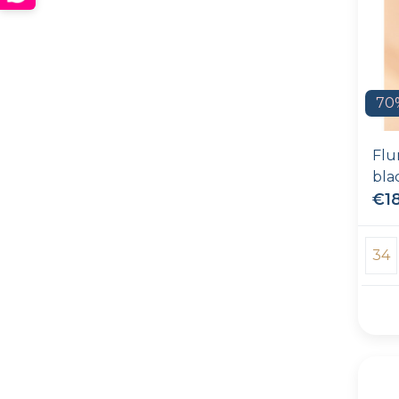
70
Flu
bla
€1
34