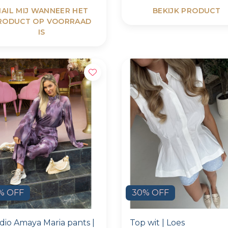
AIL MIJ WANNEER HET
BEKIJK PRODUCT
RODUCT OP VOORRAAD
IS
% OFF
30% OFF
dio Amaya Maria pants |
Top wit | Loes