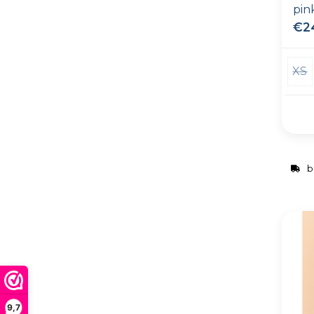
pin
€2
XS
b
9,7