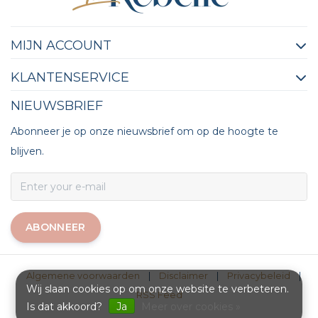
MIJN ACCOUNT
KLANTENSERVICE
NIEUWSBRIEF
Abonneer je op onze nieuwsbrief om op de hoogte te
blijven.
ABONNEER
Algemene voorwaarden
|
Disclaimer
|
Privacybeleid
|
Wij slaan cookies op om onze website te verbeteren.
RSS Feed
Is dat akkoord?
Ja
Meer over cookies »