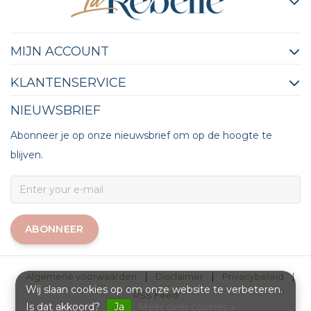
MIJN ACCOUNT
KLANTENSERVICE
NIEUWSBRIEF
Abonneer je op onze nieuwsbrief om op de hoogte te
blijven.
ABONNEER
Algemene voorwaarden
|
Disclaimer
|
Privacybeleid
|
Wij slaan cookies op om onze website te verbeteren.
RSS Feed
Is dat akkoord?
Ja
Meer over cookies »