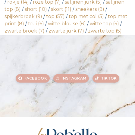
/
rokje
(14)
/
roze top
(7)
/
satijnen jurk
(5)
/
satijnen
top
(8)
/
short
(10)
/
skort
(11)
/
sneakers
(9)
/
spijkerbroek
(9)
/
top
(57)
/
top met col
(5)
/
top met
print
(8)
/
trui
(6)
/
witte blouse
(8)
/
witte top
(5)
/
zwarte broek
(7)
/
zwarte jurk
(7)
/
zwarte top
(5)
FACEBOOK
INSTAGRAM
TIKTOK