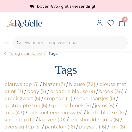
boven €75,- gratis verzending!
0
Terug naar home
Tags
Tags
blauwe top
(5)
/
blazer
(7)
/
blouse
(32)
/
blouse met
print
(7)
/
body
(5)
/
broderie blouse
(9)
/
broek
(38)
/
broek zwart
(6)
/
crop top
(11)
/
enkel laarsjes
(6)
/
gestreepte top
(6)
/
groene broek
(5)
/
jeans
(8)
/
jurk
(43)
/
jurk met een mouw
(5)
/
korte blouse
(6)
/
korte top
(11)
/
laarzen
(10)
/
one shoulder jurk
(6)
/
overslag top
(5)
/
pantalon
(16)
/
playsuit
(16)
/
rok
(6)