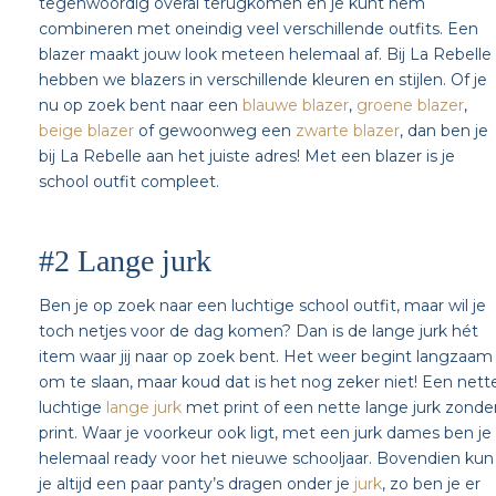
tegenwoordig overal terugkomen en je kunt hem
combineren met oneindig veel verschillende outfits. Een
blazer maakt jouw look meteen helemaal af. Bij La Rebelle
hebben we blazers in verschillende kleuren en stijlen. Of je
nu op zoek bent naar een
blauwe blazer
,
groene blazer
,
beige blazer
of gewoonweg een
zwarte blazer
, dan ben je
bij La Rebelle aan het juiste adres! Met een blazer is je
school outfit compleet.
#2 Lange jurk
Ben je op zoek naar een luchtige school outfit, maar wil je
toch netjes voor de dag komen? Dan is de lange jurk hét
item waar jij naar op zoek bent. Het weer begint langzaam
om te slaan, maar koud dat is het nog zeker niet! Een nett
luchtige
lange jurk
met print of een nette lange jurk zonde
print. Waar je voorkeur ook ligt, met een jurk dames ben je
helemaal ready voor het nieuwe schooljaar. Bovendien kun
je altijd een paar panty’s dragen onder je
jurk
, zo ben je er