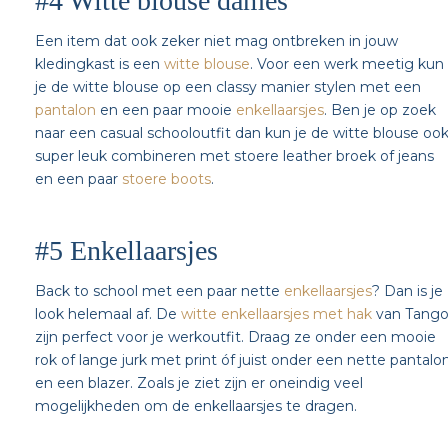
#4 Witte blouse dames
Een item dat ook zeker niet mag ontbreken in jouw
kledingkast is een
witte blouse
. Voor een werk meetig kun
je de witte blouse op een classy manier stylen met een
pantalon
en een paar mooie
enkellaarsjes
. Ben je op zoek
naar een casual schooloutfit dan kun je de witte blouse oo
super leuk combineren met stoere leather broek of jeans
en een paar
stoere boots
.
#5 Enkellaarsjes
Back to school met een paar nette
enkellaarsjes
? Dan is je
look helemaal af. De
witte enkellaarsjes met hak
van Tang
zijn perfect voor je werkoutfit. Draag ze onder een mooie
rok of lange jurk met print óf juist onder een nette pantalo
en een blazer. Zoals je ziet zijn er oneindig veel
mogelijkheden om de enkellaarsjes te dragen.