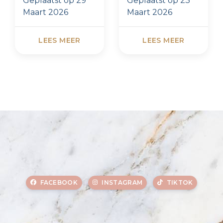
Geplaatst op
29
Geplaatst op
23
draagt
dit moment
Maart 2026
Maart 2026
LEES MEER
LEES MEER
FACEBOOK
INSTAGRAM
TIKTOK