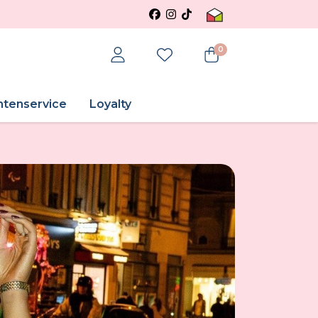
0
ntenservice
Loyalty