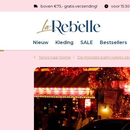
boven €75,- gratis verzending!
voor 15:3
Nieuw
Kleding
SALE
Bestsellers
Terug naar home
De mooiste party jurkjes op 