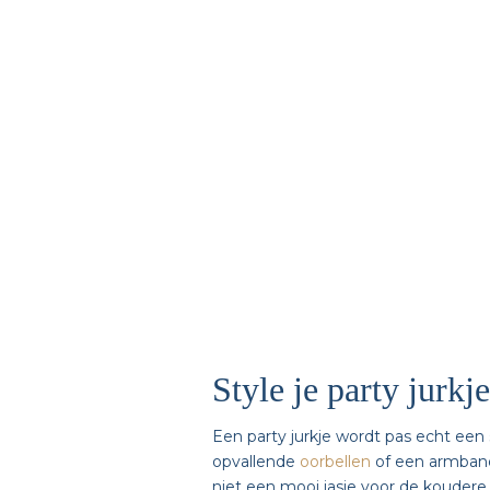
Style je party jurkj
Een party jurkje wordt pas echt een
opvallende
oorbellen
of een armband 
niet een mooi jasje voor de koudere 