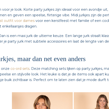
 voor je look. Korte party jurkjes zijn ideaal voor een avondje u
omen en geven een speelse, flirterige vibe. Midi jurkjes zijn de 
st outfit voor dames
voor een kerstfeest met familie of een cocktai
 enkellaarsjes dragen.
 is een maxi jurk de ultieme keuze. Een lange jurk straalt klasse
r je party jurk met subtiele accessoires en laat de lengte van de
urkjes, maar dan net even anders
ar onze
co-ord sets
. Deze matching sets lijken op party jurkjes, 
eelse en stijlvolle look. Het leuke is dat je de items ook apart
kje buik zichtbaar is. Perfect om te laten zien dat je mode dur