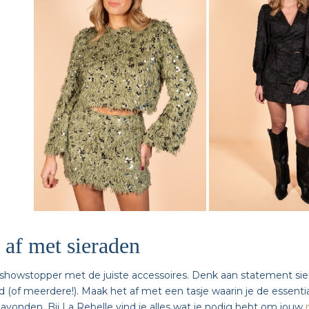
e af met sieraden
 showstopper met de juiste accessoires. Denk aan statement sier
(of meerdere!). Maak het af met een tasje waarin je de essentia
avonden. Bij La Rebelle vind je alles wat je nodig hebt om jouw