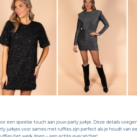
or een speelse touch aan jouw party jurkje. Deze details voegen n
rty jurkjes voor sames met ruffles zijn perfect als je houdt van 
 ruffles het werk doen – een echte eyecatcher!