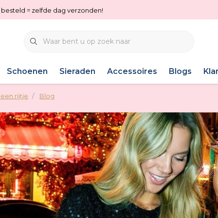
0 besteld = zelfde dag verzonden!
Schoenen
Sieraden
Accessoires
Blogs
Kla
een rijtje
Blog