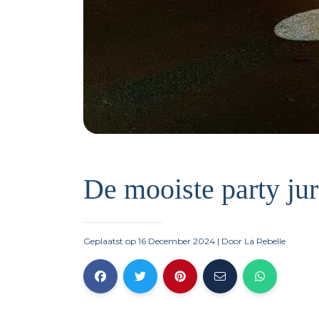
De mooiste party jurk
Geplaatst op 16 December 2024
| Door
La Rebelle