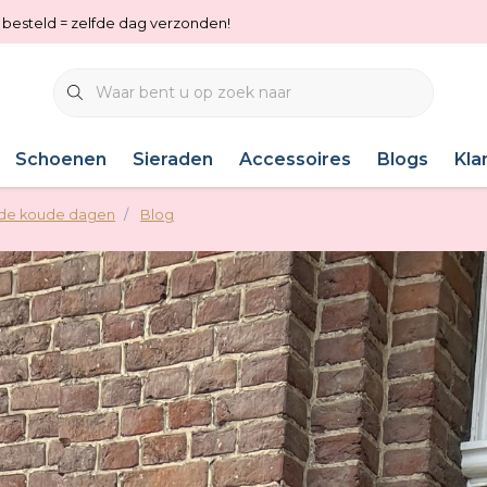
0 besteld = zelfde dag verzonden!
Schoenen
Sieraden
Accessoires
Blogs
Kla
r de koude dagen
Blog