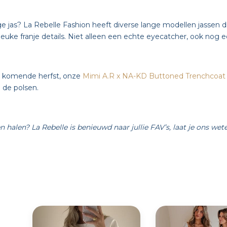
e jas? La Rebelle Fashion heeft diverse lange modellen jassen di
 leuke franje details. Niet alleen een echte eyecatcher, ook no
 komende herfst, onze
Mimi A.R x NA-KD Buttoned Trenchcoat
 de polsen.
n halen? La Rebelle is benieuwd naar jullie FAV’s, laat je ons wete