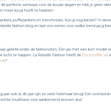
 de perfecte winterjas voor de koude dagen en heb je geen idee 
niet meer koud hoeft te hebben!
ackets, pufferjackets en trenchcoats. Kun jij nog kiezen? In dez
belle fashion blog en laat ons weten voor welke trend jas jij kies
l geliefd onder de fashionista’s. Een jas met een kort model en
 lucht te happen. La Rebelle Fashion heeft de
Doris puffer jas
i
look
?
 jaar ook al, dit jaar zijn ze weer helemaal terug! Een oversize
n echte musthave voor aankomend seizoen dus!