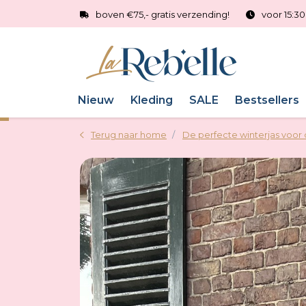
boven €75,- gratis verzending!
voor 15:3
Nieuw
Kleding
SALE
Bestsellers
Terug naar home
De perfecte winterjas voo