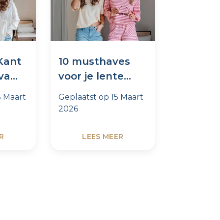
 Kant
10 musthaves
De best
 van
voor je lente
voor een
t
garderobe
lentelo
3 Maart
Geplaatst op
15 Maart
Geplaatst
2026
2026
R
LEES MEER
LEES