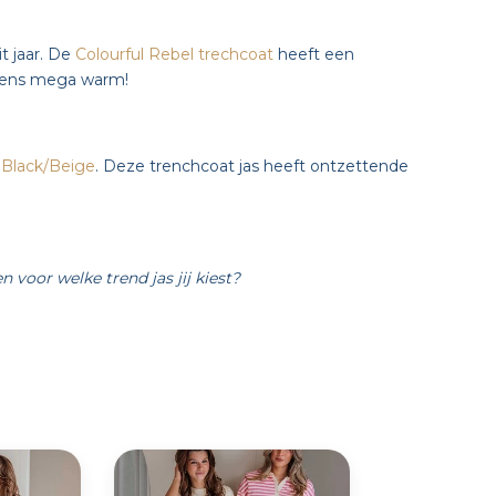
t jaar. De
Colourful Rebel trechcoat
heeft een
g eens mega warm!
 Black/Beige
. Deze trenchcoat jas heeft ontzettende
n voor welke trend jas jij kiest?