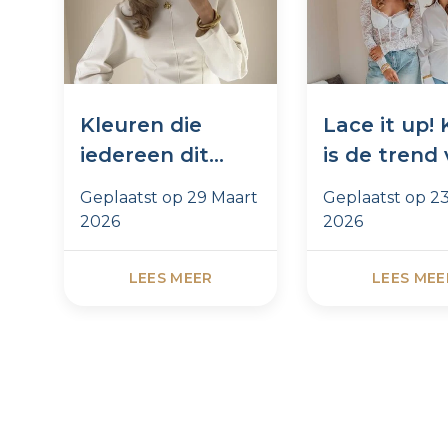
Kleuren die
Lace it up!
iedereen dit
is de trend
seizoen draagt
dit momen
Geplaatst op
29 Maart
Geplaatst op
2
2026
2026
LEES MEER
LEES MEE