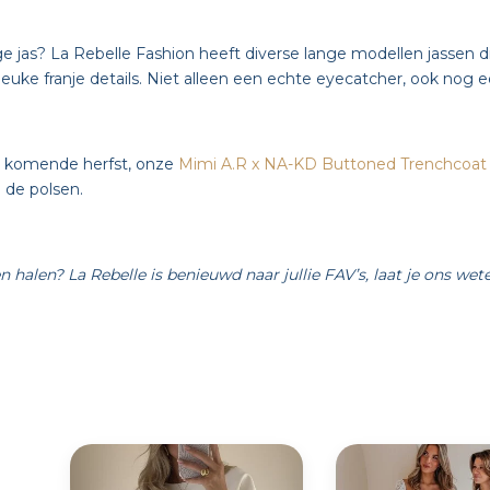
e jas? La Rebelle Fashion heeft diverse lange modellen jassen di
 leuke franje details. Niet alleen een echte eyecatcher, ook no
 komende herfst, onze
Mimi A.R x NA-KD Buttoned Trenchcoat
 de polsen.
n halen? La Rebelle is benieuwd naar jullie FAV’s, laat je ons wete