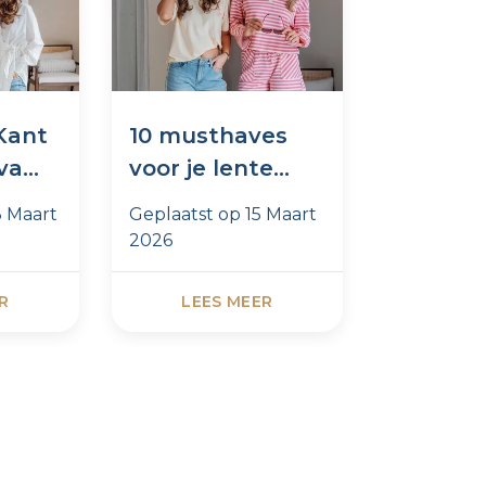
 Kant
10 musthaves
De best
 van
voor je lente
voor een
t
garderobe
lentelo
3 Maart
Geplaatst op
15 Maart
Geplaatst
2026
2026
R
LEES MEER
LEES