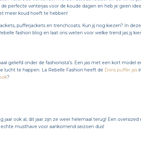
 de perfecte winterjas voor de koude dagen en heb je geen idee 
niet meer koud hoeft te hebben!
ackets, pufferjackets en trenchcoats. Kun jij nog kiezen? In dez
belle fashion blog en laat ons weten voor welke trend jas jij kies
l geliefd onder de fashionista’s. Een jas met een kort model en
 lucht te happen. La Rebelle Fashion heeft de
Doris puffer jas
i
look
?
 jaar ook al, dit jaar zijn ze weer helemaal terug! Een oversize
n echte musthave voor aankomend seizoen dus!