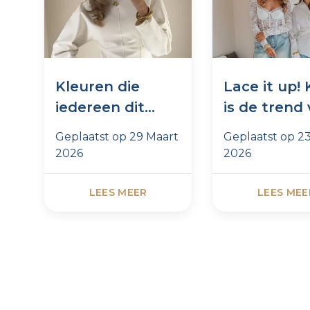
Kleuren die
Lace it up!
iedereen dit
is de trend
seizoen draagt
dit momen
Geplaatst op
29 Maart
Geplaatst op
2
2026
2026
LEES MEER
LEES MEE