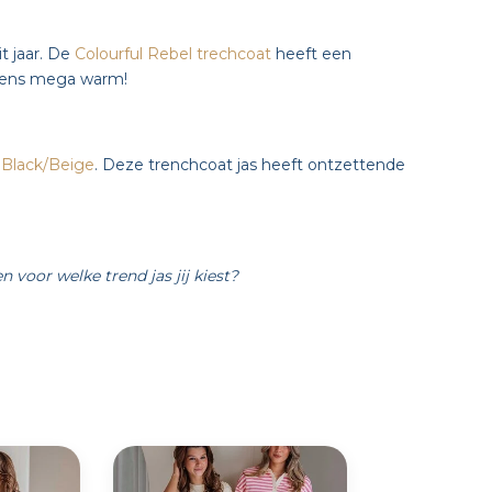
t jaar. De
Colourful Rebel trechcoat
heeft een
g eens mega warm!
 Black/Beige
. Deze trenchcoat jas heeft ontzettende
n voor welke trend jas jij kiest?