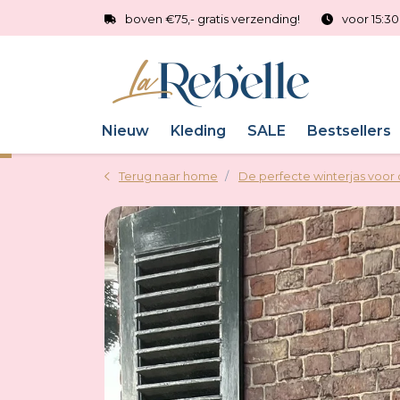
boven €75,- gratis verzending!
voor 15:3
Nieuw
Kleding
SALE
Bestsellers
Terug naar home
De perfecte winterjas voo