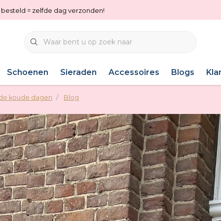
0 besteld = zelfde dag verzonden!
Schoenen
Sieraden
Accessoires
Blogs
Kla
r de koude dagen
Blog