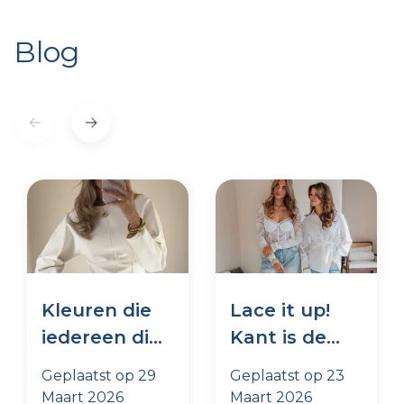
Blog
Kleuren die
Lace it up!
iedereen dit
Kant is de
seizoen
trend van
Geplaatst op
29
Geplaatst op
23
draagt
dit moment
Maart 2026
Maart 2026