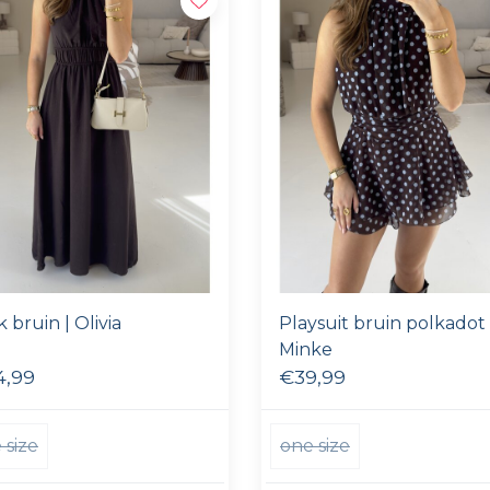
 bruin | Olivia
Playsuit bruin polkadot 
Minke
4,99
€39,99
 size
one size