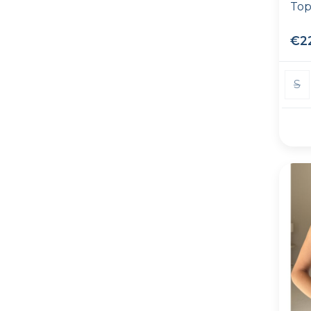
Top
€2
S