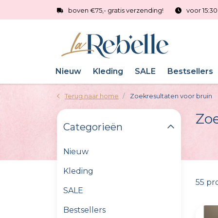
boven €75,- gratis verzending!
voor 15:3
Nieuw
Kleding
SALE
Bestsellers
Terug naar home
Zoekresultaten voor bruin
Zoe
Categorieën
Nieuw
Kleding
55 pr
SALE
Bestsellers