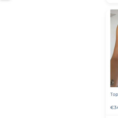
Top
€3