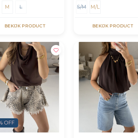
M
L
S/M
M/L
BEKIJK PRODUCT
BEKIJK PRODUCT
% OFF