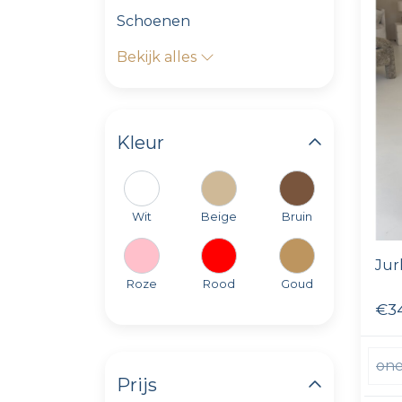
Schoenen
Bekijk alles
Kleur
Wit
Beige
Bruin
Jurk
Roze
Rood
Goud
€3
one
Prijs