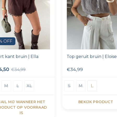
% OFF
rt kant bruin | Ella
Top geruit bruin | Eloise
4,50
€34,99
€34,99
M
L
XL
S
M
L
AIL MIJ WANNEER HET
BEKIJK PRODUCT
RODUCT OP VOORRAAD
IS