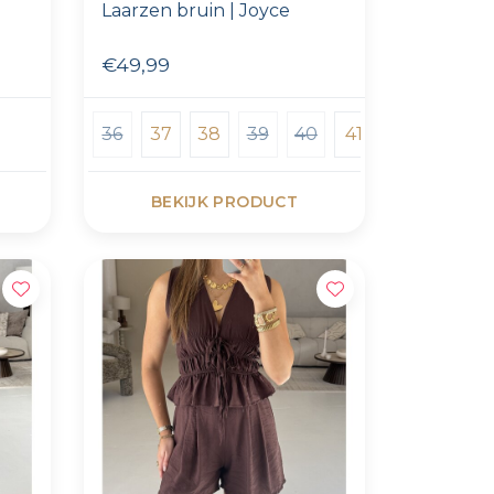
Laarzen bruin | Joyce
€49,99
36
37
38
39
40
41
BEKIJK PRODUCT