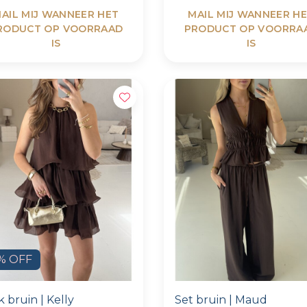
AIL MIJ WANNEER HET
MAIL MIJ WANNEER H
RODUCT OP VOORRAAD
PRODUCT OP VOORRA
IS
IS
% OFF
k bruin | Kelly
Set bruin | Maud