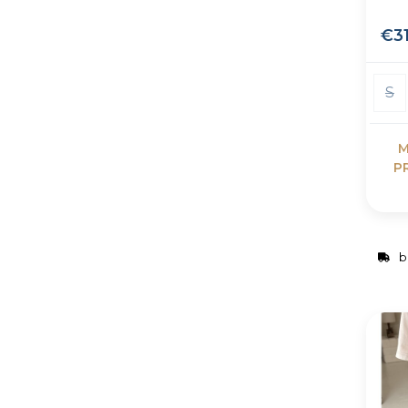
€3
S
M
P
b