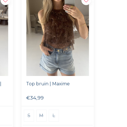
|
Top bruin | Maxime
€34,99
S
M
L