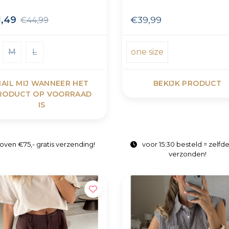
1,49
€39,99
€44,99
M
L
one size
AIL MIJ WANNEER HET
BEKIJK PRODUCT
RODUCT OP VOORRAAD
IS
oven €75,- gratis verzending!
voor 15:30 besteld = zelfd
verzonden!