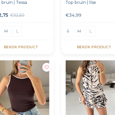
 bruin | Tessa
Top bruin | Ilse
2,75
€34,99
€32,50
M
L
S
M
L
BEKIJK PRODUCT
BEKIJK PRODUCT