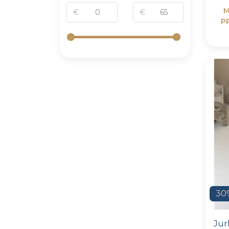
M
€
€
P
30
Jur