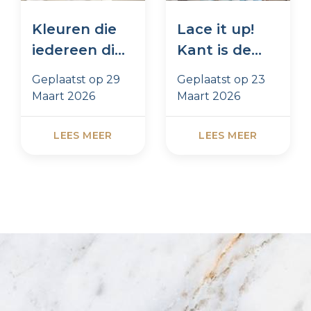
Kleuren die
Lace it up!
iedereen dit
Kant is de
seizoen
trend van
Geplaatst op
29
Geplaatst op
23
draagt
dit moment
Maart 2026
Maart 2026
LEES MEER
LEES MEER