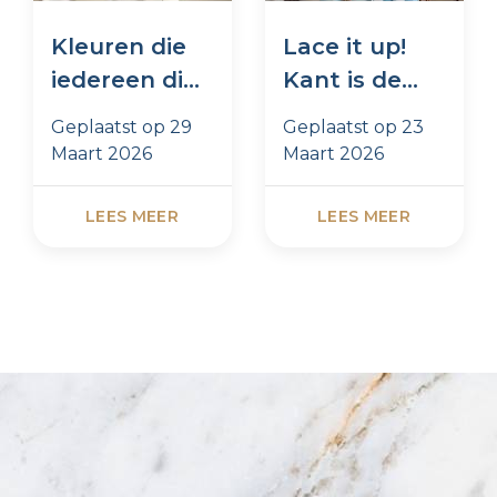
Kleuren die
Lace it up!
iedereen dit
Kant is de
seizoen
trend van
Geplaatst op
29
Geplaatst op
23
draagt
dit moment
Maart 2026
Maart 2026
LEES MEER
LEES MEER