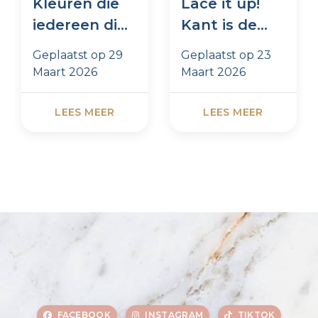
Kleuren die
Lace it up!
iedereen dit
Kant is de
seizoen
trend van
Geplaatst op
29
Geplaatst op
23
draagt
dit moment
Maart 2026
Maart 2026
LEES MEER
LEES MEER
FACEBOOK
INSTAGRAM
TIKTOK